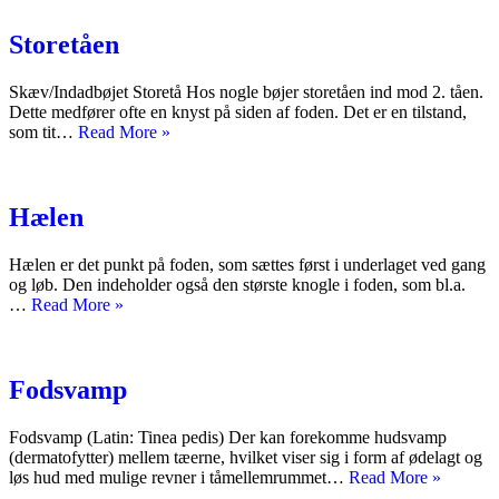
Storetåen
Skæv/Indadbøjet Storetå Hos nogle bøjer storetåen ind mod 2. tåen.
Dette medfører ofte en knyst på siden af foden. Det er en tilstand,
Storetåen
som tit…
Read More »
Hælen
Hælen er det punkt på foden, som sættes først i underlaget ved gang
og løb. Den indeholder også den største knogle i foden, som bl.a.
Hælen
…
Read More »
Fodsvamp
Fodsvamp (Latin: Tinea pedis) Der kan forekomme hudsvamp
(dermatofytter) mellem tæerne, hvilket viser sig i form af ødelagt og
Fodsva
løs hud med mulige revner i tåmellemrummet…
Read More »