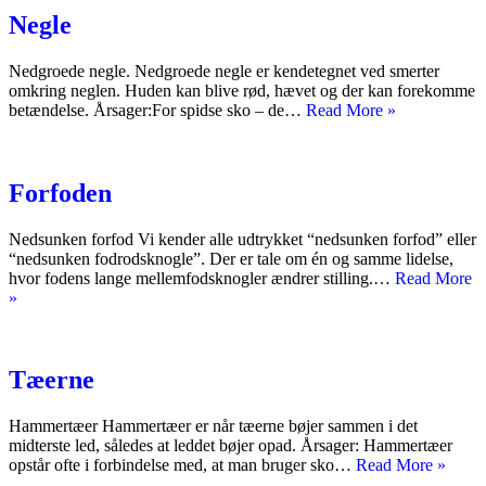
Negle
Nedgroede negle. Nedgroede negle er kendetegnet ved smerter
omkring neglen. Huden kan blive rød, hævet og der kan forekomme
Negle
betændelse. Årsager:For spidse sko – de…
Read More »
Forfoden
Nedsunken forfod Vi kender alle udtrykket “nedsunken forfod” eller
“nedsunken fodrodsknogle”. Der er tale om én og samme lidelse,
hvor fodens lange mellemfodsknogler ændrer stilling.…
Read More
Forfoden
»
Tæerne
Hammertæer Hammertæer er når tæerne bøjer sammen i det
midterste led, således at leddet bøjer opad. Årsager: Hammertæer
Tæer
opstår ofte i forbindelse med, at man bruger sko…
Read More »