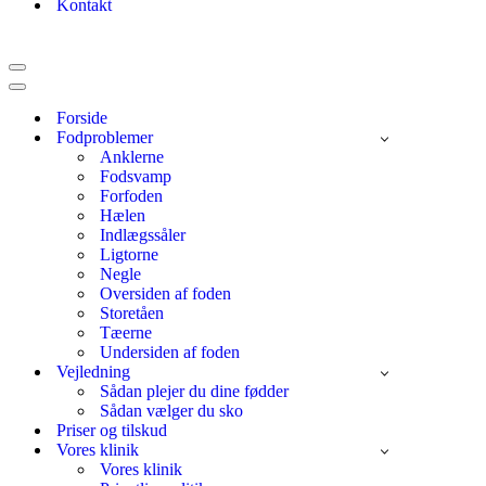
Kontakt
Navigation
menu
Navigation
menu
Forside
Fodproblemer
Anklerne
Fodsvamp
Forfoden
Hælen
Indlægssåler
Ligtorne
Negle
Oversiden af foden
Storetåen
Tæerne
Undersiden af foden
Vejledning
Sådan plejer du dine fødder
Sådan vælger du sko
Priser og tilskud
Vores klinik
Vores klinik