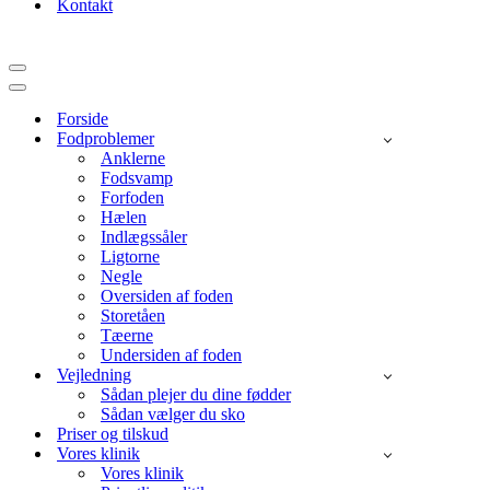
Kontakt
Navigation
menu
Navigation
menu
Forside
Fodproblemer
Anklerne
Fodsvamp
Forfoden
Hælen
Indlægssåler
Ligtorne
Negle
Oversiden af foden
Storetåen
Tæerne
Undersiden af foden
Vejledning
Sådan plejer du dine fødder
Sådan vælger du sko
Priser og tilskud
Vores klinik
Vores klinik