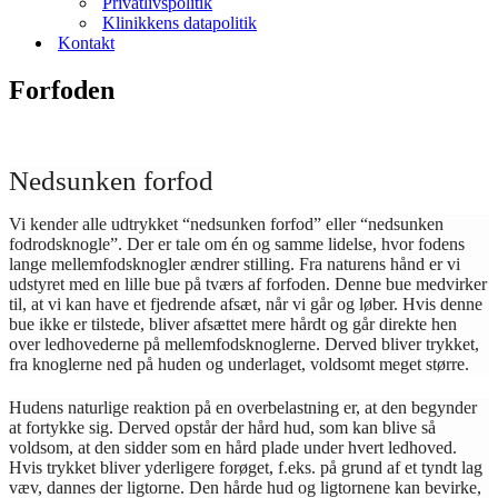
Privatlivspolitik
Klinikkens datapolitik
Kontakt
Forfoden
Nedsunken forfod
Vi kender alle udtrykket “nedsunken forfod” eller “nedsunken
fodrodsknogle”. Der er tale om én og samme lidelse, hvor fodens
lange mellemfodsknogler ændrer stilling. Fra naturens hånd er vi
udstyret med en lille bue på tværs af forfoden. Denne bue medvirker
til, at vi kan have et fjedrende afsæt, når vi går og løber. Hvis denne
bue ikke er tilstede, bliver afsættet mere hårdt og går direkte hen
over ledhovederne på mellemfodsknoglerne. Derved bliver trykket,
fra knoglerne ned på huden og underlaget, voldsomt meget større.
Hudens naturlige reaktion på en overbelastning er, at den begynder
at fortykke sig. Derved opstår der hård hud, som kan blive så
voldsom, at den sidder som en hård plade under hvert ledhoved.
Hvis trykket bliver yderligere forøget, f.eks. på grund af et tyndt lag
væv, dannes der ligtorne. Den hårde hud og ligtornene kan bevirke,