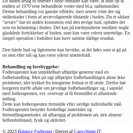
En anden årsag til smerter i disse områder kan være, at man op til
midten af 1970’erne behandlede vorter med bl.a. radiumstråler.
Denne behandling var ganske effektiv, men senere viste der sig
stråleskader i form af arvævslignende tilstande i huden. Da et sådant
“arvæv” har en anden konsistens end den øvrige hud, opfattes det
som en belastning i huden. Det kan på trædepuderne medføre nogle
glashårde fortykkelser af huden, som kan være yderst smertelige. En
simpel operation i fodsålen kan have samme dårlige resultat.
Den hårde hud og ligtornene kan bevirke, at det føles som at gå på
en sten eller nål og kan være yderst smertefuldt.
Behandling og forebyggelse:
Fodterapeuten kan umiddelbart afhjælpe generne med en
fodbehandling. Men på sigt afhjælper fodbehandlingen alene ikke
problemet, idet trykket fra knoglerne fortsat er til stede. Derfor bør
borgeren træffe aftale om jævnlige fodbehandlinger og, i samråd
med fodterapeuten, evt. overveje at få fremstillet et aflastende
indlæg.
Dette kan fodterapeuten fremstille efter særlige individuelle mål.
Fodterapeuten benytter forskellige materialer og
fremstillingsmetoder, alt afhængig af problemets art, den almene
helbredstilstand, fysik og aktivitet.
© 2023
Balance Fodterapi
| Drevet af
Capychimp IT