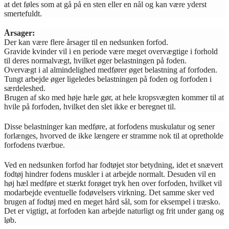
at det føles som at gå på en sten eller en nål og kan være yderst
smertefuldt.
Årsager:
Der kan være flere årsager til en nedsunken forfod.
Gravide kvinder vil i en periode være meget overvægtige i forhold
til deres normalvægt, hvilket øger belastningen på foden.
Overvægt i al almindelighed medfører øget belastning af forfoden.
Tungt arbejde øger ligeledes belastningen på foden og forfoden i
særdeleshed.
Brugen af sko med høje hæle gør, at hele kropsvægten kommer til at
hvile på forfoden, hvilket den slet ikke er beregnet til.
Disse belastninger kan medføre, at forfodens muskulatur og sener
forlænges, hvorved de ikke længere er stramme nok til at opretholde
forfodens tværbue.
Ved en nedsunken forfod har fodtøjet stor betydning, idet et snævert
fodtøj hindrer fodens muskler i at arbejde normalt. Desuden vil en
høj hæl medføre et stærkt forøget tryk hen over forfoden, hvilket vil
modarbejde eventuelle fodøvelsers virkning. Det samme sker ved
brugen af fodtøj med en meget hård sål, som for eksempel i træsko.
Det er vigtigt, at forfoden kan arbejde naturligt og frit under gang og
løb.