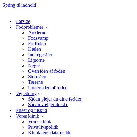
Spring til indhold
Forside
Fodproblemer
Anklerne
Fodsvamp
Forfoden
Hælen
Indlægssåler
Ligtorne
Negle
Oversiden af foden
Storetåen
Tæerne
Undersiden af foden
Vejledning
Sådan plejer du dine fødder
Sådan vælger du sko
Priser og tilskud
Vores klinik
Vores klinik
Privatlivspolitik
Klinikkens datapolitik