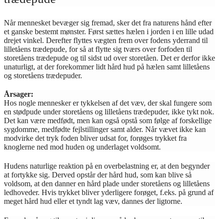
Når mennesket bevæger sig fremad, sker det fra naturens hånd efter
et ganske bestemt mønster. Først sættes hælen i jorden i en lille udad
drejet vinkel. Derefter flyttes vægten frem over fodens yderrand til
lilletåens trædepude, for så at flytte sig tværs over forfoden til
storetåens trædepude og til sidst ud over storetåen. Det er derfor ikke
unaturligt, at der forekommer lidt hård hud på hælen samt lilletåens
og storetåens trædepuder.
Årsager:
Hos nogle mennesker er tykkelsen af det væv, der skal fungere som
en stødpude under storetåens og lilletåens trædepuder, ikke tykt nok.
Det kan være medfødt, men kan også opstå som følge af forskellige
sygdomme, medfødte fejlstillinger samt alder. Når vævet ikke kan
modvirke det tryk foden bliver udsat for, forøges trykket fra
knoglerne ned mod huden og underlaget voldsomt.
Hudens naturlige reaktion på en overbelastning er, at den begynder
at fortykke sig. Derved opstår der hård hud, som kan blive så
voldsom, at den danner en hård plade under storetåens og lilletåens
ledhoveder. Hvis trykket bliver yderligere forøget, f.eks. på grund af
meget hård hud eller et tyndt lag væv, dannes der ligtorne.