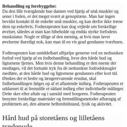
Behandling og forebyggelse:
Da den lille tværgående bue dannes ved hjælp af små muskler og
sener i foden, er det meget svært at genoptræne. Man har ingen
bevidst kontakt til de enkelte små muskler, og kan derfor ikke træne
dem op enkeltvis. Fodterapeuten kan dog vejlede om forskellige
øvelser, således at man kan bibeholde og endda styrke forfodens
muskulatur. Nogle er tillige af den mening, at hvis man laver
øvelserne ihærdigt nok, kan man til en vis grad gendanne tværbuen.
Fodterapeuten kan umiddelbart afhjælpe generne ved en nedsunken
forfod ved hjælp af en fodbehandling, hvor den hårde hud og
ligtornene fjernes. Men hvis denne behandling er den eneste der
modtages, vil det fortsatte tryk fra de nedsunkne fodrodsknogler
medføre, at den hårde hud og ligtornene gendannes efter kort tid.
Ønskes der et bedre og længerevarende resultat, skal
fodbehandlingen følges op af et aflastende indlæg. Fodterapeuten er
uddannet til at fremstille et sådant indlæg efter individuelle målinger.
Dette sker efter aftale og i samråd med borgeren. Fodterapeuten
benytter forskellige materialer og fremstillingsmetoder afhængig af
problemets art, den almene helbredstilstand, fysik og aktivitet.
Hård hud på storetåens og lilletåens
trædepude