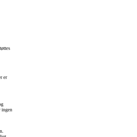
tøttes
r er
og
r ingen
n.
igt.