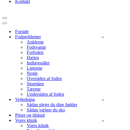
Kontakt
Navigation
menu
Navigation
menu
Forside
Fodproblemer
Anklerne
Fodsvamp
Forfoden
Hælen
Indlægssåler
Ligtorne
Negle
Oversiden af foden
Storetåen
Tæerne
Undersiden af foden
Vejledning
Sådan plejer du dine fødder
Sådan vælger du sko
Priser og tilskud
Vores klinik
Vores klinik