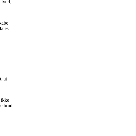
 tynd,
skabe
fales
, at
 ikke
se brud