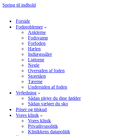
Spring til indhold
Forside
Fodproblemer
Anklerne
Fodsvamp
Forfoden
Hælen
Indlægssåler
Ligtorne
Negle
Oversiden af foden
Storetåen
Tæerne
Undersiden af foden
Vejledning
Sådan plejer du dine fødder
Sådan vælger du sko
Priser og tilskud
Vores klinik
Vores klinik
Privatlivspolitik
Klinikkens datapolitik