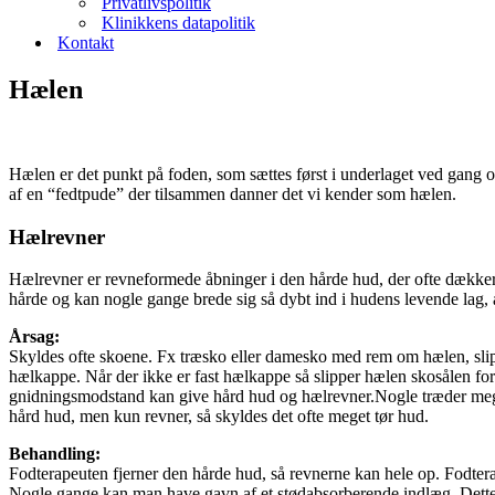
Privatlivspolitik
Klinikkens datapolitik
Kontakt
Hælen
Hælen er det punkt på foden, som sættes først i underlaget ved gang o
af en “fedtpude” der tilsammen danner det vi kender som hælen.
Hælrevner
Hælrevner er revneformede åbninger i den hårde hud, der ofte dækker
hårde og kan nogle gange brede sig så dybt ind i hudens levende lag, 
Årsag:
Skyldes ofte skoene. Fx træsko eller damesko med rem om hælen, slip
hælkappe. Når der ikke er fast hælkappe så slipper hælen skosålen for hv
gnidningsmodstand kan give hård hud og hælrevner.Nogle træder mege
hård hud, men kun revner, så skyldes det ofte meget tør hud.
Behandling:
Fodterapeuten fjerner den hårde hud, så revnerne kan hele op. Fodter
Nogle gange kan man have gavn af et stødabsorberende indlæg. Dette 