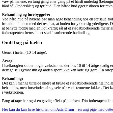
væv på hælene, en tung gang eller gang på et hårdt underlag (betongul
hård sål (lædersåler) og tør hud. Den hårde hud øger risikoen for revn
Behandling og forebyggelse:
Ved hård hud på hælene bør man søge behandling hos en statsaut. fodter
irritation i huden med det resultat, at huden fortykker sig yderligere
at benytte fodtøj med en lidt kraftig sål af et stødabsorberende materi
fodterapeuten fremstille et stødabsorberende hælindlæg.
Ondt bag på hælen
Gener i hælen (10-14 årige).
Årsag:
I hælknoglen sidder nogle vækstzoner, der hos 10 til 14 årige stadig e
deltagelse i gymnastik og anden sport ikke kan lade sig gøre. En orto
Behandling:
Det kan i mange tilfælde lindre at bruge et stødabsorberende hælindlæ
behandles, men forsvinder af sig selv når vækstzonerne lukkes. Det 
i vækstzonen.
Brug af tape har også en gavlig effekt på lidelsen. Din fodterapeut kan
Her kan du kan læse historien om Asta Ørum – en ung pige med dette