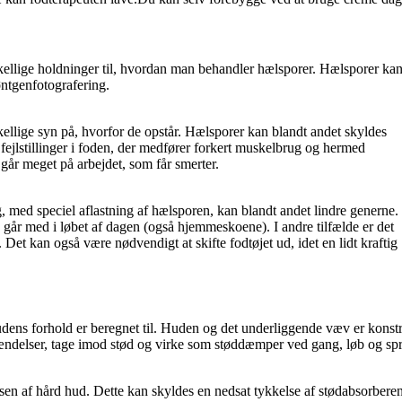
kellige holdninger til, hvordan man behandler hælsporer. Hælsporer kan
øntgenfotografering.
ellige syn på, hvorfor de opstår. Hælsporer kan blandt andet skyldes
 fejlstillinger i foden, der medfører forkert muskelbrug og hermed
går meget på arbejdet, som får smerter.
 med speciel aflastning af hælsporen, kan blandt andet lindre generne.
an går med i løbet af dagen (også hjemmeskoene). I andre tilfælde er det
t. Det kan også være nødvendigt at skifte fodtøjet ud, idet en lidt kraftig
udens forhold er beregnet til. Huden og det underliggende væv er konst
etændelser, tage imod stød og virke som støddæmper ved gang, løb og spr
sen af hård hud. Dette kan skyldes en nedsat tykkelse af stødabsorbere