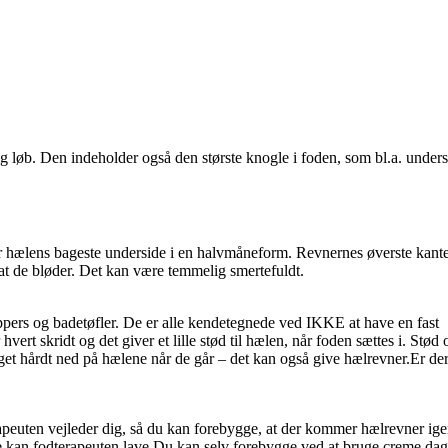
g løb. Den indeholder også den største knogle i foden, som bl.a. unders
 hælens bageste underside i en halvmåneform. Revnernes øverste kante
at de bløder. Det kan være temmelig smertefuldt.
pers og badetøfler. De er alle kendetegnede ved IKKE at have en fast
ert skridt og det giver et lille stød til hælen, når foden sættes i. Stød 
t hårdt ned på hælene når de går – det kan også give hælrevner.Er de
apeuten vejleder dig, så du kan forebygge, at der kommer hælrevner ige
kan fodterapeuten lave.Du kan selv forebygge ved at bruge creme dagl