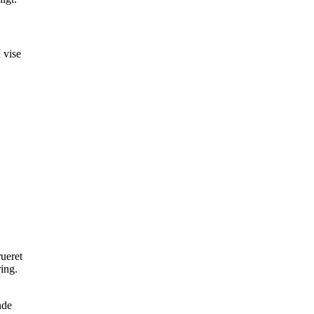
 vise
rueret
ing.
nde