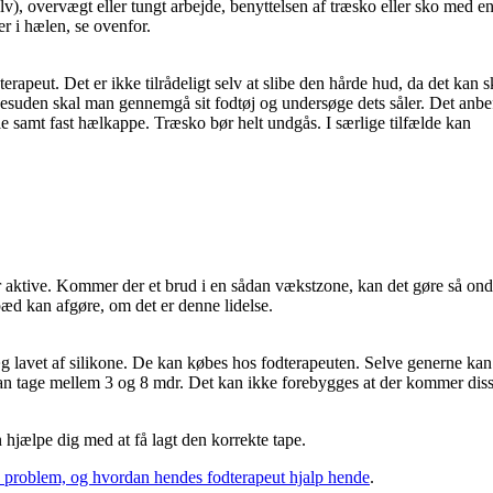
v), overvægt eller tungt arbejde, benyttelsen af træsko eller sko med en
er i hælen, se ovenfor.
apeut. Det er ikke tilrådeligt selv at slibe den hårde hud, da det kan 
. Desuden skal man gennemgå sit fodtøj og undersøge dets såler. Det anbe
ale samt fast hælkappe. Træsko bør helt undgås. I særlige tilfælde kan
r aktive. Kommer der et brud i en sådan vækstzone, kan det gøre så ondt
pæd kan afgøre, om det er denne lidelse.
g lavet af silikone. De kan købes hos fodterapeuten. Selve generne kan
kan tage mellem 3 og 8 mdr. Det kan ikke forebygges at der kommer dis
 hjælpe dig med at få lagt den korrekte tape.
 problem, og hvordan hendes fodterapeut hjalp hende
.