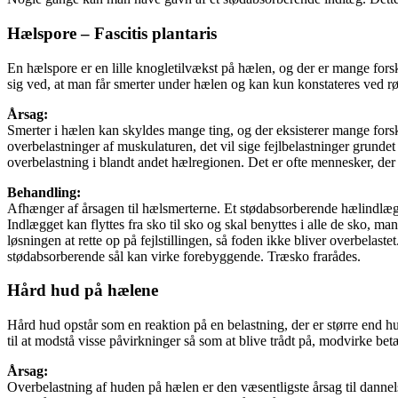
Hælspore – Fascitis plantaris
En hælspore er en lille knogletilvækst på hælen, og der er mange fors
sig ved, at man får smerter under hælen og kan kun konstateres ved r
Årsag:
Smerter i hælen kan skyldes mange ting, og der eksisterer mange forsk
overbelastninger af muskulaturen, det vil sige fejlbelastninger grundet
overbelastning i blandt andet hælregionen. Det er ofte mennesker, der 
Behandling:
Afhænger af årsagen til hælsmerterne. Et stødabsorberende hælindlæg,
Indlægget kan flyttes fra sko til sko og skal benyttes i alle de sko, m
løsningen at rette op på fejlstillingen, så foden ikke bliver overbelaste
stødabsorberende sål kan virke forebyggende. Træsko frarådes.
Hård hud på hælene
Hård hud opstår som en reaktion på en belastning, der er større end h
til at modstå visse påvirkninger så som at blive trådt på, modvirke b
Årsag:
Overbelastning af huden på hælen er den væsentligste årsag til dannel