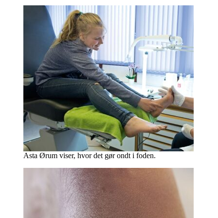
Asta Ørum viser, hvor det gør ondt i foden.