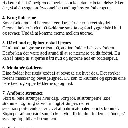
risikerer du at få nedgroede negle, som kan danne betændelse. Sker
det, skal du søge professionel behandling hos en fodterapeut.
4. Brug fodcreme
Smør fødderne ind i creme hver dag, når de er blevet skyllet.
Cremen holder huden på fødderne smidig og forebygger hård hud
og revner. Undgå at komme creme mellem tæerne.
5. Hård hud og ligtorne skal fjernes
Hård hud og ligtorne er tegn på, at dine fødder belastes forkert.
Derfor kan der være god grund til at se nærmere på dit fodtøj. Du
kan få hjælp til at fjerne hård hud og ligtorne hos en fodterapeut.
6. Motionér fødderne
Dine fødder har rigtig godt af at bevæge sig hver dag. Det styrker
fodens muskler og bevægelighed. Du kan fx krumme og sprede dine
bare tæer og vippe fødderne op og ned.
7. Åndbare strømper
Skift til rene strømper hver dag. Sørg for, at strømperne ikke
strammer, og brug så vidt muligt strømper, der er
svedtransporterende eller lavet af naturmaterialer som fx bomuld.
Strømper af kunststof som f.eks. nylon forhindrer huden i at ånde, så
sved og fugt bliver i strømpen.