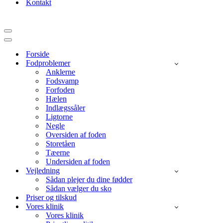
Kontakt
Navigation
menu
Navigation
menu
Forside
Fodproblemer
Anklerne
Fodsvamp
Forfoden
Hælen
Indlægssåler
Ligtorne
Negle
Oversiden af foden
Storetåen
Tæerne
Undersiden af foden
Vejledning
Sådan plejer du dine fødder
Sådan vælger du sko
Priser og tilskud
Vores klinik
Vores klinik