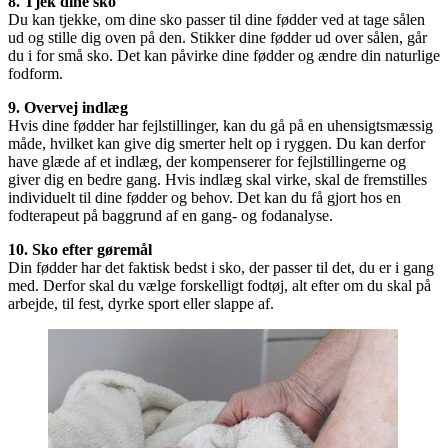
8. Tjek dine sko
Du kan tjekke, om dine sko passer til dine fødder ved at tage sålen
ud og stille dig oven på den. Stikker dine fødder ud over sålen, går
du i for små sko. Det kan påvirke dine fødder og ændre din naturlige
fodform.
9. Overvej indlæg
Hvis dine fødder har fejlstillinger, kan du gå på en uhensigtsmæssig
måde, hvilket kan give dig smerter helt op i ryggen. Du kan derfor
have glæde af et indlæg, der kompenserer for fejlstillingerne og
giver dig en bedre gang. Hvis indlæg skal virke, skal de fremstilles
individuelt til dine fødder og behov. Det kan du få gjort hos en
fodterapeut på baggrund af en gang- og fodanalyse.
10. Sko efter gøremål
Din fødder har det faktisk bedst i sko, der passer til det, du er i gang
med. Derfor skal du vælge forskelligt fodtøj, alt efter om du skal på
arbejde, til fest, dyrke sport eller slappe af.