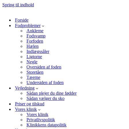
Spring til indhold
Forside
Fodproblemer
Anklerne
Fodsvamp
Forfoden
Hælen
Indlægssåler
Ligtorne
Negle
Oversiden af foden
Storetåen
Tæerne
Undersiden af foden
Vejledning
Sådan plejer du dine fødder
Sådan vælger du sko
Priser og tilskud
Vores klinik
Vores klinik
Privatlivspolitik
Klinikkens datapolitik