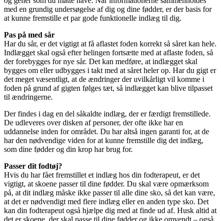
og gener som du måtte have. Når informationerne sammenholdes
med en grundig undersøgelse af dig og dine fødder, er der basis for
at kunne fremstille et par gode funktionelle indlæg til dig.
Pas på med sår
Har du sår, er det vigtigt at få aflastet foden korrekt så såret kan hele.
Indlægget skal også efter helingen fortsætte med at aflaste foden, så
der forebygges for nye sår. Det kan medføre, at indlægget skal
bygges om eller udbygges i takt med at såret heler op. Har du gigt er
det meget væsentligt, at de ændringer der uvilkårligt vil komme i
foden på grund af gigten følges tæt, så indlægget kan blive tilpasset
til ændringerne.
Der findes i dag en del såkaldte indlæg, der er færdigt fremstillede.
De udleveres over disken af personer, der ofte ikke har en
uddannelse inden for området. Du har altså ingen garanti for, at de
har den nødvendige viden for at kunne fremstille dig det indlæg,
som dine fødder og din krop har brug for.
Passer dit fodtøj?
Hvis du har fået fremstillet et indlæg hos din fodterapeut, er det
vigtigt, at skoene passer til dine fødder. Du skal være opmærksom
på, at dit indlæg måske ikke passer til alle dine sko, så det kan være,
at det er nødvendigt med flere indlæg eller en anden type sko. Det
kan din fodterapeut også hjælpe dig med at finde ud af. Husk altid at
det er skoene, der skal passe til dine fødder og ikke omvendt – også