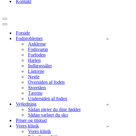
Kontakt
Navigation
menu
Navigation
menu
Forside
Fodproblemer
Anklerne
Fodsvamp
Forfoden
Hælen
Indlægssåler
Ligtorne
Negle
Oversiden af foden
Storetåen
Tæerne
Undersiden af foden
Vejledning
Sådan plejer du dine fødder
Sådan vælger du sko
Priser og tilskud
Vores klinik
Vores klinik