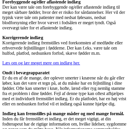
Forebyggende og/eller aflastende indlæg
Der kan være tale om forebyggende og/eller aflastende indlæg til
meget sårbare fødder, hvor der er risiko for sårdannelser. Her vil der
typisk være tale om patienter med nedsat følesans, nedsat
blodforsyning eller hvor vævet i fodsålen er meget tyndt. Også
overvægt taler for et aflastende indlæg.
Korrigerende indlæg
Korrigerende indlæg fremstilles ved forekomsten af medfødte eller
erhvervede fejlstillinger i fødderne. Der kan f.eks. være tale om
hulfod, platfod, nedsunken forfod, skæve fødder m.m.
Læs om og lær meget mere om indlæg her.
Ondt i bevægeapparatet
Er du en af de mange, der oplever smerter i knæene når du går eller
løber, kan det være et tegn på, at du måske har en fejlstilling i dine
fødder. Ofte kan smerter i knæ, hofte, lænd eller ryg nemlig stamme
fra et problem i dine fødder. Fejl af denne type kan oftest afhjælpes
med et individuelt fremstillet indlæg. Er du platfodet, har en høj vrist
eller en nedsunken forfod vil et indlæg også kunne hjælpe dig.
Indlæg kan fremstilles på mange måder og med mange formål.
Inden du får fremstillet et indlæg, er det meget vigtigt, at din
fodterapeut har de rigtige information om, hvilke lidelser, sygdomme