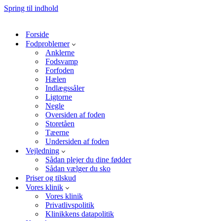
Spring til indhold
Forside
Fodproblemer
Anklerne
Fodsvamp
Forfoden
Hælen
Indlægssåler
Ligtorne
Negle
Oversiden af foden
Storetåen
Tæerne
Undersiden af foden
Vejledning
Sådan plejer du dine fødder
Sådan vælger du sko
Priser og tilskud
Vores klinik
Vores klinik
Privatlivspolitik
Klinikkens datapolitik