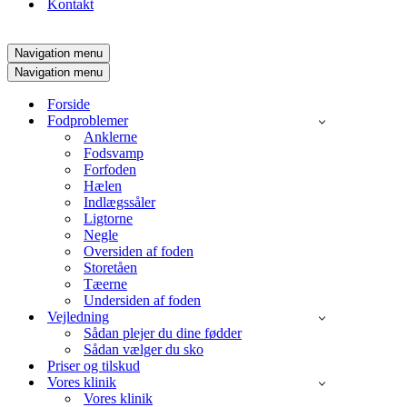
Kontakt
Navigation menu
Navigation menu
Forside
Fodproblemer
Anklerne
Fodsvamp
Forfoden
Hælen
Indlægssåler
Ligtorne
Negle
Oversiden af foden
Storetåen
Tæerne
Undersiden af foden
Vejledning
Sådan plejer du dine fødder
Sådan vælger du sko
Priser og tilskud
Vores klinik
Vores klinik