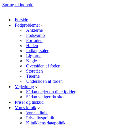
Spring til indhold
Forside
Fodproblemer
Anklerne
Fodsvamp
Forfoden
Hælen
Indlægssåler
Ligtorne
Negle
Oversiden af foden
Storetåen
Tæerne
Undersiden af foden
Vejledning
Sådan plejer du dine fødder
Sådan vælger du sko
Priser og tilskud
Vores klinik
Vores klinik
Privatlivspolitik
Klinikkens datapolitik